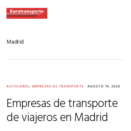
Skip
Skip
Skip
to
to
to
MENU
primary
main
primary
navigation
content
sidebar
Madrid
AUTOCARES
,
EMPRESAS DE TRANSPORTE
·
AGOSTO 14, 2020
Empresas de transporte
de viajeros en Madrid