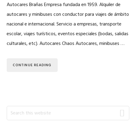
Autocares Brañas Empresa fundada en 1959. Alquiler de
autocares y minibuses con conductor para viajes de ámbito
nacional e internacional. Servicio a empresas, transporte
escolar, viajes turísticos, eventos especiales (bodas, salidas
culturales, etc). Autocares Chaos Autocares, minibuses …
CONTINUE READING
Primary
Search
this
Sidebar
website