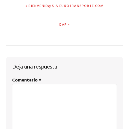
PREVIOUS
« BIENVENID@S A EUROTRANSPORTE.COM
POST:
NEXT
DAF »
POST:
Reader
Deja una respuesta
Interactions
Comentario
*