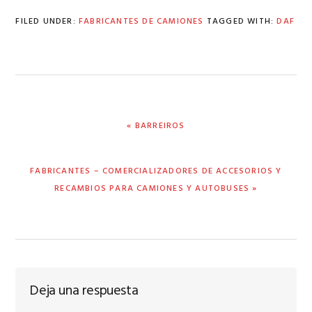
FILED UNDER:
FABRICANTES DE CAMIONES
TAGGED WITH:
DAF
PREVIOUS
« BARREIROS
POST:
NEXT
FABRICANTES – COMERCIALIZADORES DE ACCESORIOS Y
POST:
RECAMBIOS PARA CAMIONES Y AUTOBUSES »
Reader
Deja una respuesta