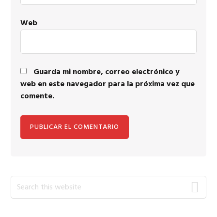
Web
Guarda mi nombre, correo electrónico y
web en este navegador para la próxima vez que
comente.
Primary
Search
this
Sidebar
website