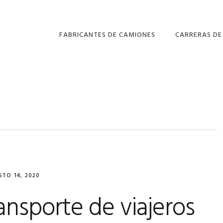
FABRICANTES DE CAMIONES
CARRERAS DE
BARREIROS
¿EN QUÉ CONS
DAF
EQUIPOS DE
COMPETICIÓN
EBRO – NISSAN
CALENDARIO Y
CIRCUITOS
TO 14, 2020
ansporte de viajeros