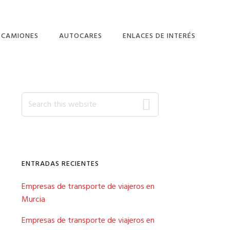
 CAMIONES
AUTOCARES
ENLACES DE INTERÉS
ISTEN?
EMPRESAS DE
CONCESIONARIOS Y
ALICANTE
TRANSPORTE
TALLERES
ALMERÍA
Primary
Search
CARROCERIAS,
REMOLQUES Y SEMI
this
ASTURIAS
REMOQUES
website
Sidebar
BALEARES
FABRICANTES –
COMERCIALIZADORES
BARCELONA
DE ACCESORIOS Y
ENTRADAS RECIENTES
RECAMBIOS
CÁDIZ
Empresas de transporte de viajeros en
CANARIAS
Murcia
GUIPÚZCOA
Empresas de transporte de viajeros en