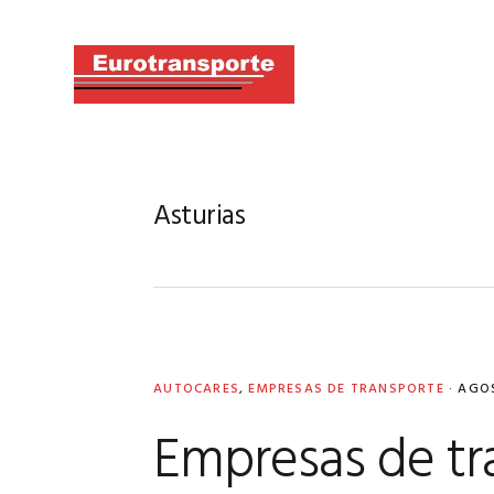
Skip
Skip
Skip
to
to
to
primary
main
primary
navigation
content
sidebar
Asturias
AUTOCARES
,
EMPRESAS DE TRANSPORTE
·
AGOS
Empresas de tr