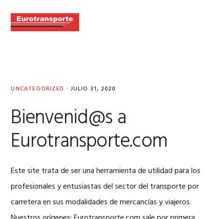
Skip
Skip
Skip
to
to
to
MENU
primary
main
primary
navigation
content
sidebar
UNCATEGORIZED
·
JULIO 31, 2020
Bienvenid@s a
Eurotransporte.com
Este site trata de ser una herramienta de utilidad para los
profesionales y entusiastas del sector del transporte por
carretera en sus modalidades de mercancías y viajeros.
Nuestros orígenes: Eurotransporte.com sale por primera